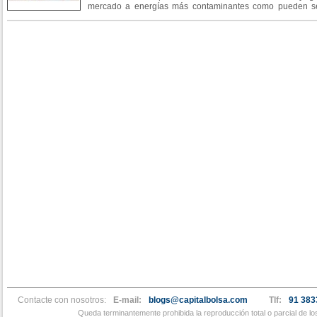
mercado a energías más contaminantes como pueden se
petroleo, estas energías representan el 80% de la producc
Contacte con nosotros:
E-mail:
blogs@capitalbolsa.com
Tlf:
91 383
Queda terminantemente prohibida la reproducción total o parcial de l