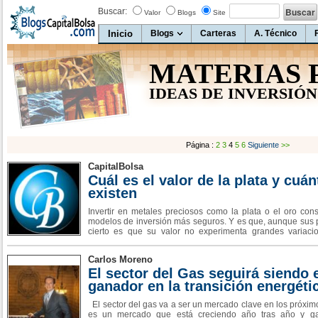
Buscar:
Valor
Blogs
Site
Inicio
Blogs
Carteras
A. Técnico
MATERIAS 
IDEAS DE INVERSIÓN
Página :
2
3
4
5
6
Siguiente
>>
CapitalBolsa
Cuál es el valor de la plata y cuán
existen
Invertir en metales preciosos como la plata o el oro cons
modelos de inversión más seguros. Y es que, aunque sus pr
cierto es que su valor no experimenta grandes variaci
Existe una cantidad limitada de oro o de plata en el mu
valor en el mercado es inher
Carlos Moreno
El sector del Gas seguirá siendo 
ganador en la transición energéti
El sector del gas va a ser un mercado clave en los próxi
es un mercado que está creciendo año tras año y g