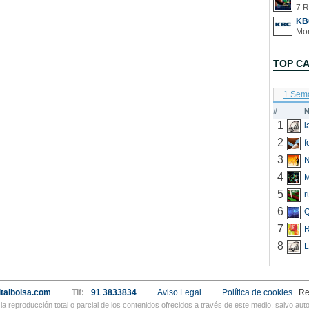
7 R
KB
TOP C
1 Sem
#
N
1
2
f
3
N
4
5
r
6
Q
7
R
8
L
talbolsa.com
Tlf:
91 3833834
Aviso Legal
Política de cookies
Re
a reproducción total o parcial de los contenidos ofrecidos a través de este medio, salvo a