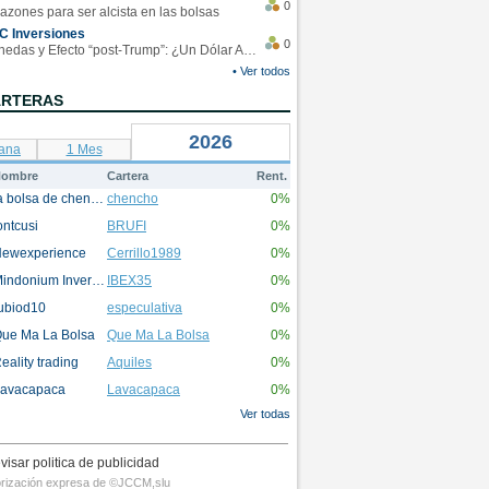
0
azones para ser alcista en las bolsas
C Inversiones
0
Monedas y Efecto “post-Trump”: ¿Un Dólar Americano operando en rangos?
• Ver todos
ARTERAS
2026
ana
1 Mes
ombre
Cartera
Rent.
la bolsa de chencho
chencho
0%
ontcusi
BRUFI
0%
ewexperience
Cerrillo1989
0%
Mindonium Inversions
IBEX35
0%
ubiod10
especulativa
0%
ue Ma La Bolsa
Que Ma La Bolsa
0%
eality trading
Aquiles
0%
avacapaca
Lavacapaca
0%
Ver todas
visar politica de publicidad
utorización expresa de ©JCCM,slu