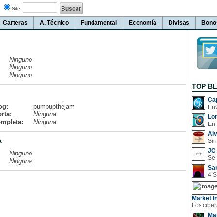
Site
Carteras
A. Técnico
Fundamental
Economía
Divisas
Bono
Ninguno
Ninguno
Ninguno
TOP B
Cap
og:
pumpupthejam
rta:
Ninguna
Lo
ompleta:
Ninguna
En 
Al
A
Sin
JC 
Ninguno
Ninguna
San
Market In
Man