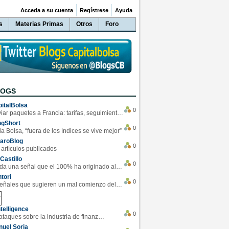
Acceda a su cuenta
Regístrese
Ayuda
s
Materias Primas
Otros
Foro
LOGS
italBolsa
0
Enviar paquetes a Francia: tarifas, seguimiento y ventajas destacadas
ngShort
0
la Bolsa, “fuera de los índices se vive mejor”
varoBlog
0
 artículos publicados
Castillo
0
Se da una señal que el 100% ha originado alzas en las bolsas
tori
0
4 Señales que sugieren un mal comienzo del 3T de la economía EEUU
telligence
0
Los ciberataques sobre la industria de finanzas se han duplicado este año
uel Soria