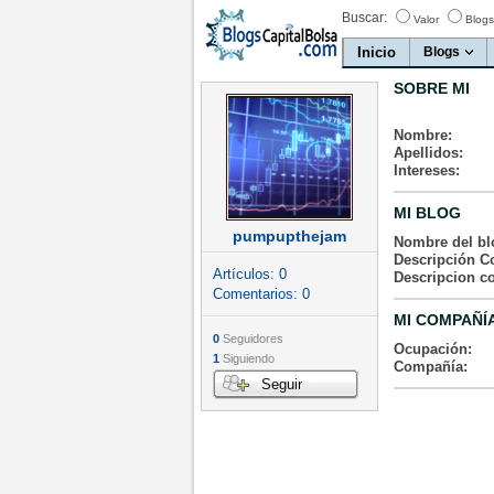
Buscar:
Valor
Blogs
Inicio
Blogs
SOBRE MI
Nombre:
Apellidos:
Intereses:
MI BLOG
pumpupthejam
Nombre del bl
Descripción Co
Artículos:
0
Descripcion c
Comentarios:
0
MI COMPAÑÍ
0
Seguidores
Ocupación:
1
Siguiendo
Compañía:
Seguir