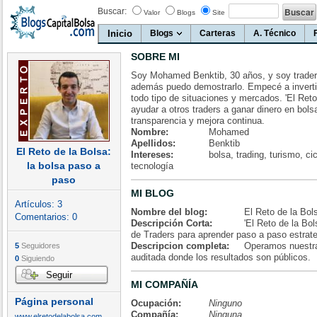
Buscar:
Valor
Blogs
Site
Inicio
Blogs
Carteras
A. Técnico
SOBRE MI
Soy Mohamed Benktib, 30 años, y soy trader.
además puedo demostrarlo. Empecé a invertir
todo tipo de situaciones y mercados. 'El Reto
ayudar a otros traders a ganar dinero en bols
transparencia y mejora continua.
Nombre:
Mohamed
Apellidos:
Benktib
El Reto de la Bolsa:
Intereses:
bolsa, trading, turismo, ci
la bolsa paso a
tecnología
paso
MI BLOG
Artículos:
3
Nombre del blog:
El Reto de la Bol
Comentarios:
0
Descripción Corta:
'El Reto de la Bo
de Traders para aprender paso a paso estrate
Descripcion completa:
Operamos nuestra
5
Seguidores
auditada donde los resultados son públicos.
0
Siguiendo
Seguir
MI COMPAÑÍA
Página personal
Ocupación:
Ninguno
Compañía:
Ninguna
www.elretodelabolsa.com