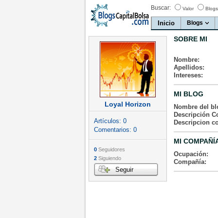
Buscar:
Valor
Blogs
Inicio
Blogs
SOBRE MI
Nombre:
Apellidos:
Intereses:
MI BLOG
Loyal Horizon
Nombre del bl
Descripción Co
Artículos:
0
Descripcion c
Comentarios:
0
MI COMPAÑÍ
0
Seguidores
Ocupación:
2
Siguiendo
Compañía:
Seguir