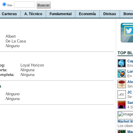
Site
Carteras
A. Técnico
Fundamental
Economía
Divisas
Bono
Albert
De La Casa
Ninguno
TOP B
Cap
og:
Loyal Horizon
rta:
Ninguna
Lo
ompleta:
Ninguna
En 
Al
A
Sin
JC 
Ninguno
Ninguna
San
Market In
Man