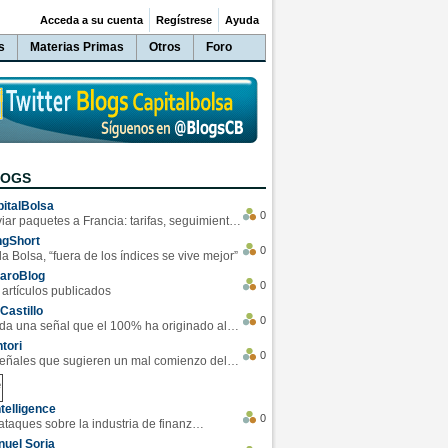
Acceda a su cuenta
Regístrese
Ayuda
s
Materias Primas
Otros
Foro
LOGS
italBolsa
0
Enviar paquetes a Francia: tarifas, seguimiento y ventajas destacadas
ngShort
0
la Bolsa, “fuera de los índices se vive mejor”
varoBlog
0
 artículos publicados
Castillo
0
Se da una señal que el 100% ha originado alzas en las bolsas
tori
0
4 Señales que sugieren un mal comienzo del 3T de la economía EEUU
telligence
0
Los ciberataques sobre la industria de finanzas se han duplicado este año
uel Soria