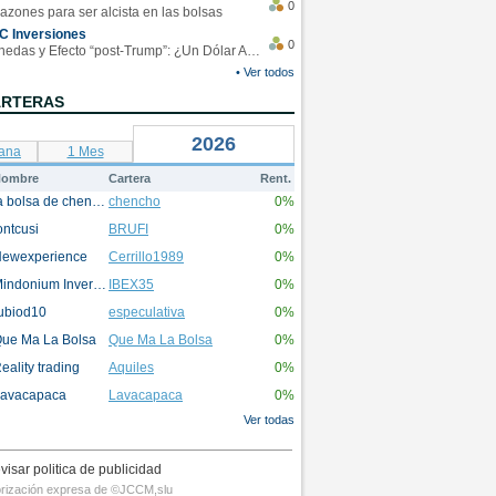
0
azones para ser alcista en las bolsas
C Inversiones
0
Monedas y Efecto “post-Trump”: ¿Un Dólar Americano operando en rangos?
• Ver todos
ARTERAS
2026
ana
1 Mes
ombre
Cartera
Rent.
la bolsa de chencho
chencho
0%
ontcusi
BRUFI
0%
ewexperience
Cerrillo1989
0%
Mindonium Inversions
IBEX35
0%
ubiod10
especulativa
0%
ue Ma La Bolsa
Que Ma La Bolsa
0%
eality trading
Aquiles
0%
avacapaca
Lavacapaca
0%
Ver todas
visar politica de publicidad
utorización expresa de ©JCCM,slu