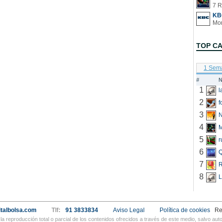
7 R
KB
TOP C
1 Sem
#
N
1
2
f
3
N
4
5
r
6
Q
7
R
8
L
talbolsa.com
Tlf:
91 3833834
Aviso Legal
Política de cookies
Re
a reproducción total o parcial de los contenidos ofrecidos a través de este medio, salvo a