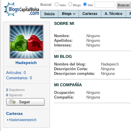
Buscar:
Valor
Blogs
Site
Inicio
Blogs
Carteras
A. Técnico
SOBRE MI
Nombre:
Ninguno
Apellidos:
Ninguno
Intereses:
Ninguno
MI BLOG
Hadepeich
Nombre del blog:
Hadepeich
Descripción Corta:
Ninguna
Artículos:
0
Descripcion completa:
Ninguna
Comentarios:
0
MI COMPAÑÍA
2
Seguidores
Ocupación:
Ninguno
0
Siguiendo
Compañía:
Ninguna
Seguir
Carteras
• Hadenawerpeich