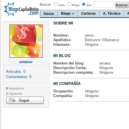
Buscar:
Valor
Blogs
Site
Inicio
Blogs
Carteras
A. Técnico
SOBRE MI
Nombre:
jesus
Apellidos:
Belzunce Villanueva
Intereses:
Ninguno
MI BLOG
amaiur
Nombre del blog:
amaiur
Descripción Corta:
Ninguna
Artículos:
0
Descripcion completa:
Ninguna
Comentarios:
0
MI COMPAÑÍA
0
Seguidores
Ocupación:
Ninguno
1
Siguiendo
Compañía:
Ninguna
Seguir