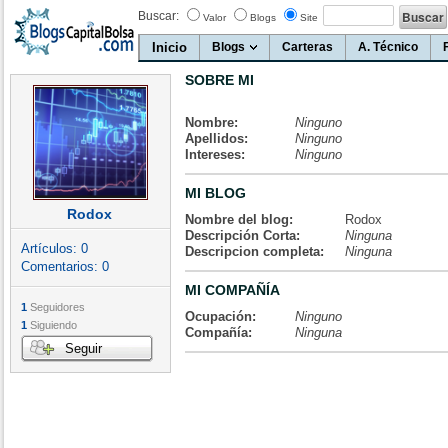
Buscar:
Valor
Blogs
Site
Inicio
Blogs
Carteras
A. Técnico
SOBRE MI
Nombre:
Ninguno
Apellidos:
Ninguno
Intereses:
Ninguno
MI BLOG
Rodox
Nombre del blog:
Rodox
Descripción Corta:
Ninguna
Artículos:
0
Descripcion completa:
Ninguna
Comentarios:
0
MI COMPAÑÍA
1
Seguidores
Ocupación:
Ninguno
1
Siguiendo
Compañía:
Ninguna
Seguir