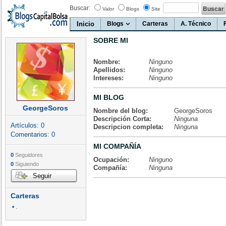
Buscar:
Valor
Blogs
Site
Inicio
Blogs
Carteras
A. Técnico
SOBRE MI
Nombre:
Ninguno
Apellidos:
Ninguno
Intereses:
Ninguno
MI BLOG
GeorgeSoros
Nombre del blog:
GeorgeSoros
Descripción Corta:
Ninguna
Artículos:
0
Descripcion completa:
Ninguna
Comentarios:
0
MI COMPAÑÍA
0
Seguidores
Ocupación:
Ninguno
0
Siguiendo
Compañía:
Ninguna
Seguir
Carteras
• .