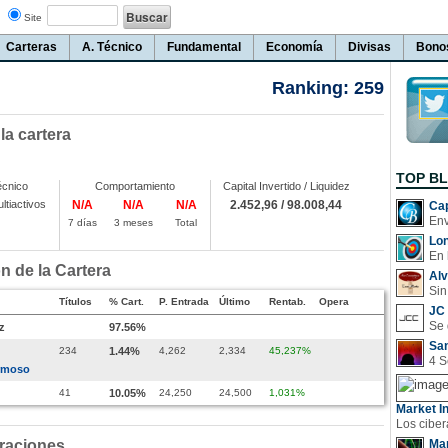
Site
Carteras
A. Técnico
Fundamental
Economía
Divisas
Bono
Ranking: 259
 la cartera
TOP B
écnico
Comportamiento
Capital Invertido / Liquidez
ltiactivos
N/A
N/A
N/A
2.452,96 / 98.008,44
Cap
7 días
3 meses
Total
Lo
En 
 de la Cartera
Al
Sin
Títulos
% Cart.
P. Entrada
Último
Rentab.
Opera
JC 
z
97.56%
San
234
1.44%
4,262
2,334
45,237%
ermoso
41
10.05%
24,250
24,500
1,031%
Market In
raciones
Man