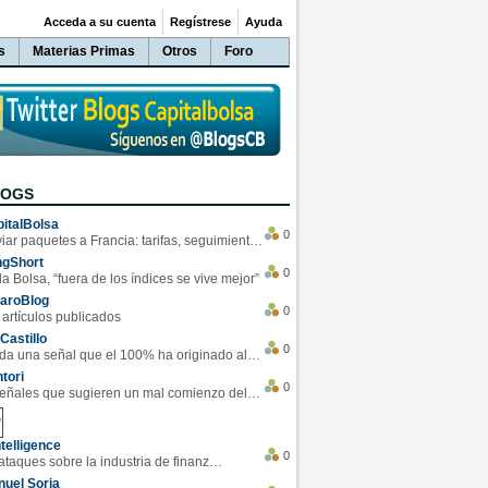
Acceda a su cuenta
Regístrese
Ayuda
s
Materias Primas
Otros
Foro
LOGS
italBolsa
0
Enviar paquetes a Francia: tarifas, seguimiento y ventajas destacadas
ngShort
0
la Bolsa, “fuera de los índices se vive mejor”
varoBlog
0
 artículos publicados
Castillo
0
Se da una señal que el 100% ha originado alzas en las bolsas
tori
0
4 Señales que sugieren un mal comienzo del 3T de la economía EEUU
telligence
0
Los ciberataques sobre la industria de finanzas se han duplicado este año
uel Soria