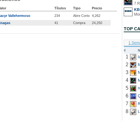
7 R
alor
Títulos
Tipo
Precio
KB
acyr Vallehermoso
234
Abre Corto
4,262
Enagas
41
Compra
24,250
TOP C
1 Sem
#
N
1
2
f
3
N
4
5
r
6
Q
7
R
8
L