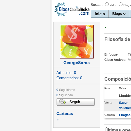
Buscar:
Valor
Blogs
Inicio
Blogs
.
Filosofía de
.
Enfoque
T
Clase Activos
Mu
GeorgeSoros
Artículos:
0
Comentarios:
0
Composición
Pos.
Valor
0
Seguidores
0
Siguiendo
Liquide
Seguir
Venta
Sacyr
Valleh
Carteras
Compra
Enagas
• .
Últimas ope