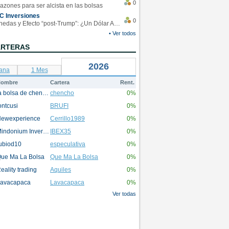
0
azones para ser alcista en las bolsas
C Inversiones
0
Monedas y Efecto “post-Trump”: ¿Un Dólar Americano operando en rangos?
• Ver todos
ARTERAS
2026
ana
1 Mes
ombre
Cartera
Rent.
la bolsa de chencho
chencho
0%
ontcusi
BRUFI
0%
ewexperience
Cerrillo1989
0%
Mindonium Inversions
IBEX35
0%
ubiod10
especulativa
0%
ue Ma La Bolsa
Que Ma La Bolsa
0%
eality trading
Aquiles
0%
avacapaca
Lavacapaca
0%
Ver todas