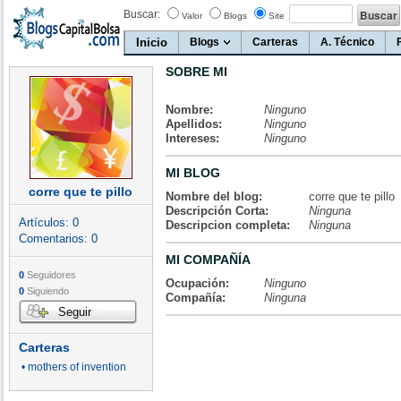
Buscar:
Valor
Blogs
Site
Inicio
Blogs
Carteras
A. Técnico
SOBRE MI
Nombre:
Ninguno
Apellidos:
Ninguno
Intereses:
Ninguno
MI BLOG
corre que te pillo
Nombre del blog:
corre que te pillo
Descripción Corta:
Ninguna
Artículos:
0
Descripcion completa:
Ninguna
Comentarios:
0
MI COMPAÑÍA
0
Seguidores
Ocupación:
Ninguno
0
Siguiendo
Compañía:
Ninguna
Seguir
Carteras
• mothers of invention