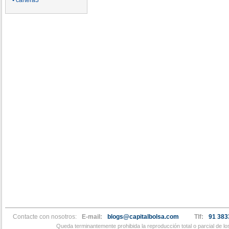
• cartera3
Contacte con nosotros:
E-mail:
blogs@capitalbolsa.com
Tlf:
91 383
Queda terminantemente prohibida la reproducción total o parcial de l