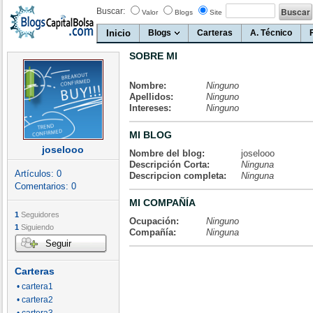
Buscar:
Valor
Blogs
Site
Inicio
Blogs
Carteras
A. Técnico
SOBRE MI
Nombre:
Ninguno
Apellidos:
Ninguno
Intereses:
Ninguno
MI BLOG
joselooo
Nombre del blog:
joselooo
Descripción Corta:
Ninguna
Artículos:
0
Descripcion completa:
Ninguna
Comentarios:
0
MI COMPAÑÍA
1
Seguidores
Ocupación:
Ninguno
1
Siguiendo
Compañía:
Ninguna
Seguir
Carteras
• cartera1
• cartera2