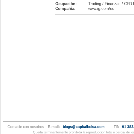
Ocupación:
Trading / Finanzas / CFD 
Compañía:
www.ig.com/es
Contacte con nosotros:
E-mail:
blogs@capitalbolsa.com
Tlf:
91 383
Queda terminantemente prohibida la reproducción total o parcial de l