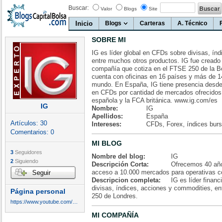
Buscar:
Valor
Blogs
Site
Inicio
Blogs
Carteras
A. Técnico
SOBRE MI
IG es líder global en CFDs sobre divisas, ín
entre muchos otros productos. IG fue creado
compañía que cotiza en el FTSE 250 de la B
cuenta con oficinas en 16 países y más de 14
mundo. En España, IG tiene presencia desd
en CFDs por cantidad de mercados ofrecidos
española y la FCA británica. www.ig.com/es
IG
Nombre:
IG
Apellidos:
España
Artículos:
30
Intereses:
CFDs, Forex, índices burs
Comentarios:
0
MI BLOG
3
Seguidores
Nombre del blog:
IG
2
Siguiendo
Descripción Corta:
Ofrecemos 40 año
acceso a 10.000 mercados para operativas 
Seguir
Descripcion completa:
IG es líder finan
divisas, índices, acciones y commodities, en
Página personal
250 de Londres.
https://www.youtube.com/user/IGMarketsES
MI COMPAÑÍA