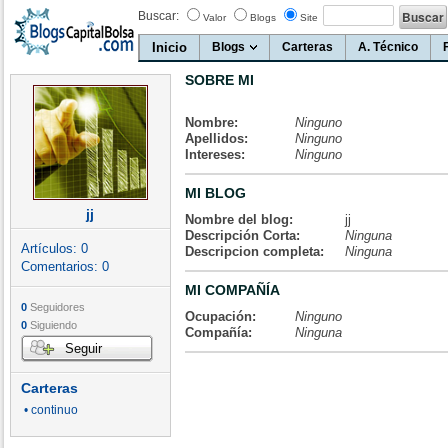
Buscar:
Valor
Blogs
Site
Inicio
Blogs
Carteras
A. Técnico
SOBRE MI
Nombre:
Ninguno
Apellidos:
Ninguno
Intereses:
Ninguno
MI BLOG
jj
Nombre del blog:
jj
Descripción Corta:
Ninguna
Artículos:
0
Descripcion completa:
Ninguna
Comentarios:
0
MI COMPAÑÍA
0
Seguidores
Ocupación:
Ninguno
0
Siguiendo
Compañía:
Ninguna
Seguir
Carteras
• continuo