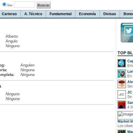
Site
Carteras
A. Técnico
Fundamental
Economía
Divisas
Bono
Alberto
Angulo
Ninguno
TOP B
Cap
og:
Angulen
rta:
Ninguna
Lo
ompleta:
Ninguna
En 
Al
A
Sin
JC 
Ninguno
Ninguna
San
Market In
Man