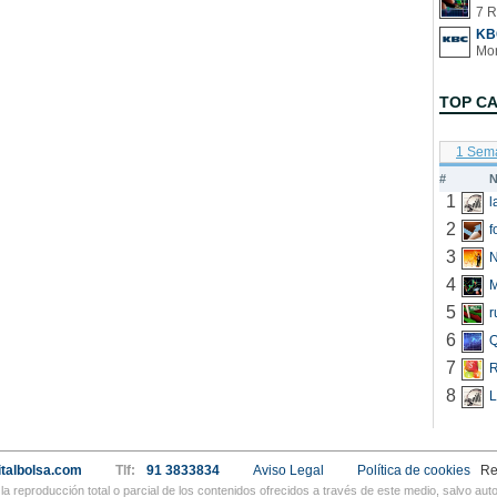
7 R
KB
TOP C
1 Sem
#
N
1
2
f
3
N
4
5
r
6
Q
7
R
8
L
talbolsa.com
Tlf:
91 3833834
Aviso Legal
Política de cookies
Re
a reproducción total o parcial de los contenidos ofrecidos a través de este medio, salvo a