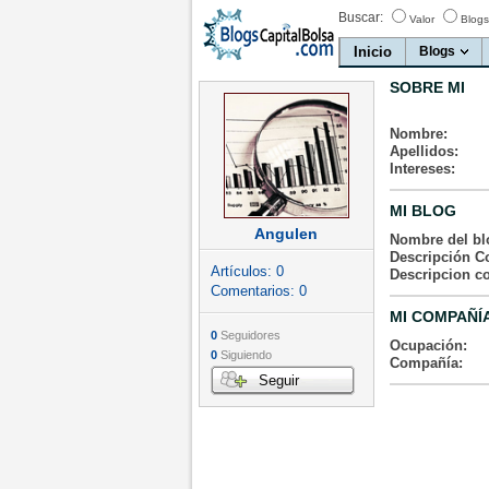
Buscar:
Valor
Blogs
Inicio
Blogs
SOBRE MI
Nombre:
Apellidos:
Intereses:
MI BLOG
Angulen
Nombre del bl
Descripción Co
Artículos:
0
Descripcion c
Comentarios:
0
MI COMPAÑÍ
0
Seguidores
Ocupación:
0
Siguiendo
Compañía:
Seguir