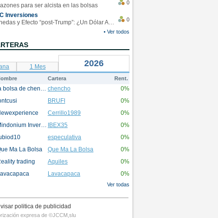
0
azones para ser alcista en las bolsas
C Inversiones
0
Monedas y Efecto “post-Trump”: ¿Un Dólar Americano operando en rangos?
• Ver todos
ARTERAS
2026
ana
1 Mes
ombre
Cartera
Rent.
la bolsa de chencho
chencho
0%
ontcusi
BRUFI
0%
ewexperience
Cerrillo1989
0%
Mindonium Inversions
IBEX35
0%
ubiod10
especulativa
0%
ue Ma La Bolsa
Que Ma La Bolsa
0%
eality trading
Aquiles
0%
avacapaca
Lavacapaca
0%
Ver todas
visar politica de publicidad
utorización expresa de ©JCCM,slu