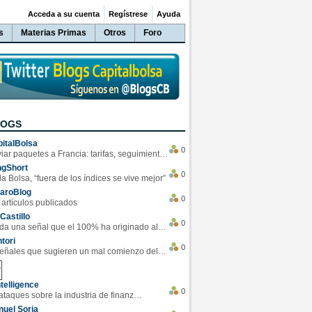
Acceda a su cuenta
Regístrese
Ayuda
s
Materias Primas
Otros
Foro
LOGS
italBolsa
0
Enviar paquetes a Francia: tarifas, seguimiento y ventajas destacadas
ngShort
0
la Bolsa, “fuera de los índices se vive mejor”
varoBlog
0
 artículos publicados
Castillo
0
Se da una señal que el 100% ha originado alzas en las bolsas
tori
0
4 Señales que sugieren un mal comienzo del 3T de la economía EEUU
telligence
0
Los ciberataques sobre la industria de finanzas se han duplicado este año
uel Soria