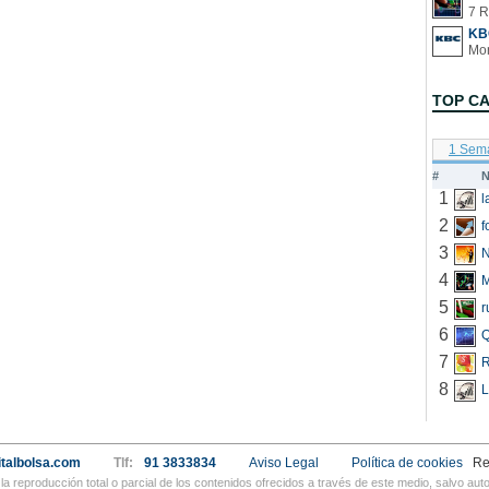
7 R
KB
TOP C
1 Sem
#
N
1
2
f
3
N
4
5
r
6
Q
7
R
8
L
talbolsa.com
Tlf:
91 3833834
Aviso Legal
Política de cookies
Re
a reproducción total o parcial de los contenidos ofrecidos a través de este medio, salvo a