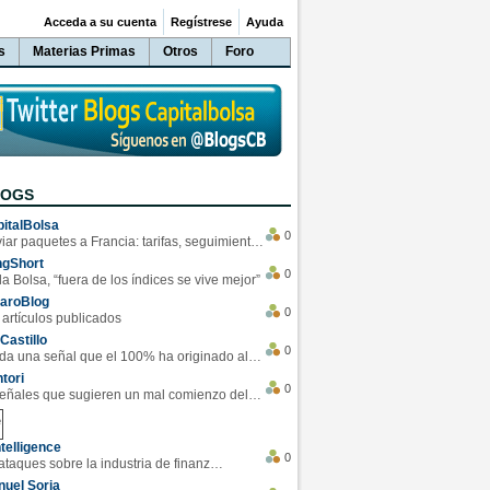
Acceda a su cuenta
Regístrese
Ayuda
s
Materias Primas
Otros
Foro
LOGS
italBolsa
0
Enviar paquetes a Francia: tarifas, seguimiento y ventajas destacadas
ngShort
0
la Bolsa, “fuera de los índices se vive mejor”
varoBlog
0
 artículos publicados
Castillo
0
Se da una señal que el 100% ha originado alzas en las bolsas
tori
0
4 Señales que sugieren un mal comienzo del 3T de la economía EEUU
telligence
0
Los ciberataques sobre la industria de finanzas se han duplicado este año
uel Soria