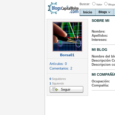
Buscar:
Valor
Blogs
Inicio
Blogs
SOBRE MI
Nombre:
Apellidos:
Intereses:
MI BLOG
Borsa01
Nombre del bl
Descripción Co
Artículos:
0
Descripcion c
Comentarios:
2
MI COMPAÑÍ
0
Seguidores
Ocupación:
1
Siguiendo
Compañía:
Seguir