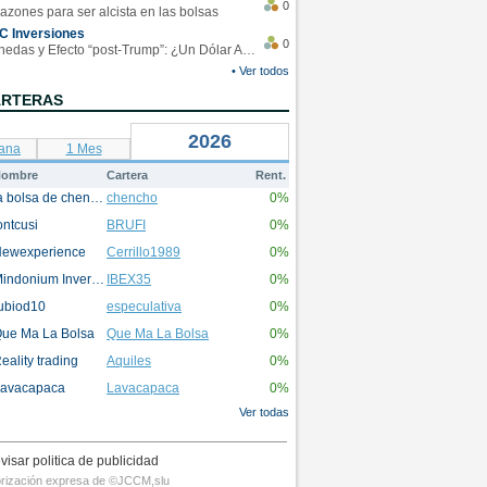
0
azones para ser alcista en las bolsas
C Inversiones
0
Monedas y Efecto “post-Trump”: ¿Un Dólar Americano operando en rangos?
• Ver todos
ARTERAS
2026
ana
1 Mes
ombre
Cartera
Rent.
la bolsa de chencho
chencho
0%
ontcusi
BRUFI
0%
ewexperience
Cerrillo1989
0%
Mindonium Inversions
IBEX35
0%
ubiod10
especulativa
0%
ue Ma La Bolsa
Que Ma La Bolsa
0%
eality trading
Aquiles
0%
avacapaca
Lavacapaca
0%
Ver todas
visar politica de publicidad
utorización expresa de ©JCCM,slu