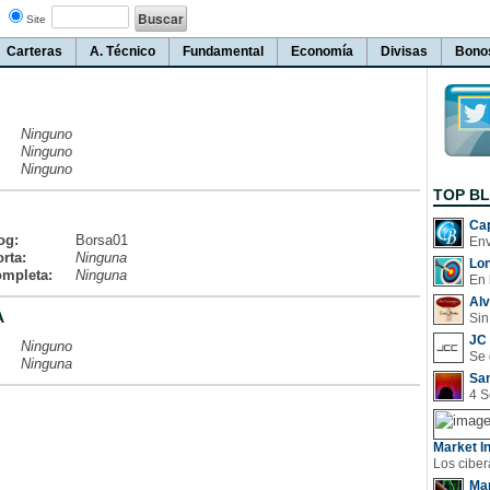
Site
Carteras
A. Técnico
Fundamental
Economía
Divisas
Bono
Ninguno
Ninguno
Ninguno
TOP B
Cap
og:
Borsa01
rta:
Ninguna
Lo
ompleta:
Ninguna
En 
Al
A
Sin
JC 
Ninguno
Ninguna
San
Market In
Man