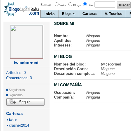
Buscar:
Valor
Blogs
Site
Inicio
Blogs
Carteras
A. Técnico
SOBRE MI
Nombre:
Ninguno
Apellidos:
Ninguno
Intereses:
Ninguno
MI BLOG
twiceborned
Nombre del blog:
twiceborned
Descripción Corta:
Ninguna
Artículos:
0
Descripcion completa:
Ninguna
Comentarios:
0
MI COMPAÑÍA
0
Seguidores
Ocupación:
Ninguno
0
Siguiendo
Compañía:
Ninguna
Seguir
Carteras
• twice
• crasher2014