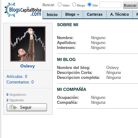
Buscar:
Valor
Blogs
Site
Inicio
Blogs
Carteras
A. Técnico
SOBRE MI
Nombre:
Ninguno
Apellidos:
Ninguno
Intereses:
Ninguno
MI BLOG
Oslevy
Nombre del blog:
Oslevy
Descripción Corta:
Ninguna
Artículos:
0
Descripcion completa:
Ninguna
Comentarios:
0
MI COMPAÑÍA
0
Seguidores
Ocupación:
Ninguno
2
Siguiendo
Compañía:
Ninguna
Seguir