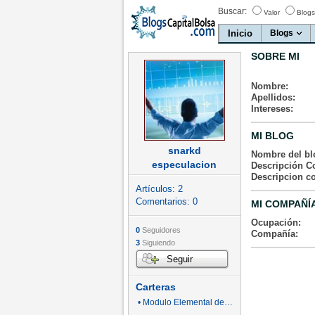
Buscar:
Valor
Blogs
Inicio
Blogs
SOBRE MI
Nombre:
Apellidos:
Intereses:
MI BLOG
snarkd
Nombre del bl
especulacion
Descripción Co
Descripcion c
Artículos:
2
Comentarios:
0
MI COMPAÑÍ
Ocupación:
0
Seguidores
Compañía:
3
Siguiendo
Seguir
Carteras
• Modulo Elemental de Elliot