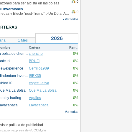
0
azones para ser alcista en las bolsas
C Inversiones
0
Monedas y Efecto “post-Trump”: ¿Un Dólar Americano operando en rangos?
• Ver todos
ARTERAS
2026
ana
1 Mes
ombre
Cartera
Rent.
la bolsa de chencho
chencho
0%
ontcusi
BRUFI
0%
ewexperience
Cerrillo1989
0%
Mindonium Inversions
IBEX35
0%
ubiod10
especulativa
0%
ue Ma La Bolsa
Que Ma La Bolsa
0%
eality trading
Aquiles
0%
avacapaca
Lavacapaca
0%
Ver todas
visar politica de publicidad
utorización expresa de ©JCCM,slu