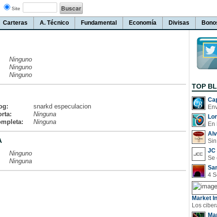
Site
Carteras
A. Técnico
Fundamental
Economía
Divisas
Bono
Ninguno
Ninguno
Ninguno
TOP B
Cap
og:
snarkd especulacion
rta:
Ninguna
Lo
ompleta:
Ninguna
En 
Al
A
Sin
JC 
Ninguno
Ninguna
San
Market In
Man