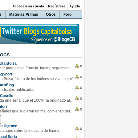
Acceda a su cuenta
Regístrese
Ayuda
s
Materias Primas
Otros
Foro
LOGS
italBolsa
0
Enviar paquetes a Francia: tarifas, seguimiento y ventajas destacadas
ngShort
0
la Bolsa, “fuera de los índices se vive mejor”
varoBlog
0
 artículos publicados
Castillo
0
Se da una señal que el 100% ha originado alzas en las bolsas
tori
0
4 Señales que sugieren un mal comienzo del 3T de la economía EEUU
telligence
0
Los ciberataques sobre la industria de finanzas se han duplicado este año
uel Soria