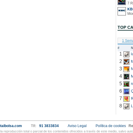
7 R
KB
TOP C
1 Sem
#
N
1
2
f
3
N
4
5
r
6
Q
7
R
8
L
talbolsa.com
Tlf:
91 3833834
Aviso Legal
Política de cookies
Re
a reproducción total o parcial de los contenidos ofrecidos a través de este medio, salvo a