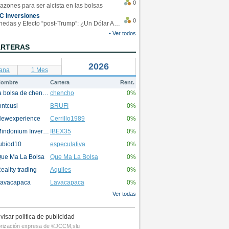
0
azones para ser alcista en las bolsas
C Inversiones
0
Monedas y Efecto “post-Trump”: ¿Un Dólar Americano operando en rangos?
• Ver todos
ARTERAS
2026
ana
1 Mes
ombre
Cartera
Rent.
la bolsa de chencho
chencho
0%
ontcusi
BRUFI
0%
ewexperience
Cerrillo1989
0%
Mindonium Inversions
IBEX35
0%
ubiod10
especulativa
0%
ue Ma La Bolsa
Que Ma La Bolsa
0%
eality trading
Aquiles
0%
avacapaca
Lavacapaca
0%
Ver todas
visar politica de publicidad
utorización expresa de ©JCCM,slu