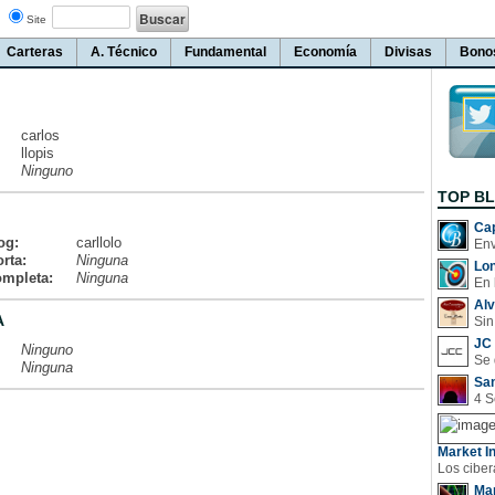
Site
Carteras
A. Técnico
Fundamental
Economía
Divisas
Bono
carlos
llopis
Ninguno
TOP B
Cap
og:
carllolo
rta:
Ninguna
Lo
ompleta:
Ninguna
En 
Al
A
Sin
JC 
Ninguno
Ninguna
San
Market In
Man