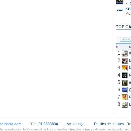
7 R
KB
TOP C
1 Sem
#
N
1
2
f
3
N
4
5
r
6
Q
7
R
8
L
talbolsa.com
Tlf:
91 3833834
Aviso Legal
Política de cookies
Re
a reproducción total o parcial de los contenidos ofrecidos a través de este medio, salvo a