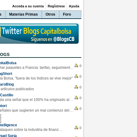
Acceda a su cuenta
Regístrese
Ayuda
s
Materias Primas
Otros
Foro
LOGS
italBolsa
0
Enviar paquetes a Francia: tarifas, seguimiento y ventajas destacadas
ngShort
0
la Bolsa, “fuera de los índices se vive mejor”
varoBlog
0
 artículos publicados
Castillo
0
Se da una señal que el 100% ha originado alzas en las bolsas
tori
0
4 Señales que sugieren un mal comienzo del 3T de la economía EEUU
telligence
0
Los ciberataques sobre la industria de finanzas se han duplicado este año
uel Soria