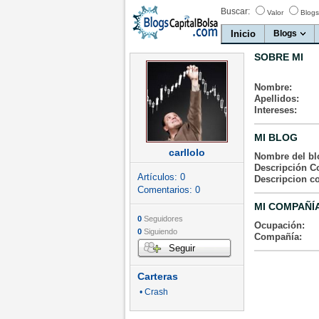
Buscar:
Valor
Blogs
Inicio
Blogs
SOBRE MI
Nombre:
Apellidos:
Intereses:
MI BLOG
carllolo
Nombre del bl
Descripción Co
Artículos:
0
Descripcion c
Comentarios:
0
MI COMPAÑÍ
0
Seguidores
Ocupación:
0
Siguiendo
Compañía:
Seguir
Carteras
• Crash