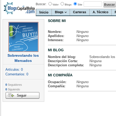
Buscar:
Valor
Blogs
Site
Inicio
Blogs
Carteras
A. Técnico
SOBRE MI
Nombre:
Ninguno
Apellidos:
Ninguno
Intereses:
Ninguno
MI BLOG
Sobrevolando los
Nombre del blog:
Sobrevolando lo
Mercados
Descripción Corta:
Ninguna
Descripcion completa:
Ninguna
Artículos:
0
Comentarios:
0
MI COMPAÑÍA
Ocupación:
Ninguno
0
Seguidores
Compañía:
Ninguna
0
Siguiendo
Seguir