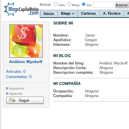
Buscar:
Valor
Blogs
Site
Inicio
Blogs
Carteras
A. Técnico
SOBRE MI
Nombre:
Javier
Apellidos:
Gregori
Intereses:
Ninguno
MI BLOG
Análisis Wyckoff
Nombre del blog:
Análisis Wyckoff
Descripción Corta:
Ninguna
Artículos:
0
Descripcion completa:
Ninguna
Comentarios:
0
MI COMPAÑÍA
0
Seguidores
Ocupación:
Ninguno
0
Siguiendo
Compañía:
Ninguna
Seguir