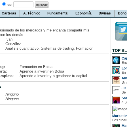
Site
Carteras
A. Técnico
Fundamental
Economía
Divisas
Bono
asionado de los mercados y me encanta compartir mis
con los demás.
Iván
González
Análisis cuantitativo, Sistemas de trading, Formación
TOP B
Cap
og:
Formación en Bolsa
Lo
rta:
Aprende a invertir en Bolsa
En 
ompleta:
Aprende a invertir y a gestionar tu capital.
Al
Sin
A
JC 
Ninguno
San
Ninguna
Market In
Man