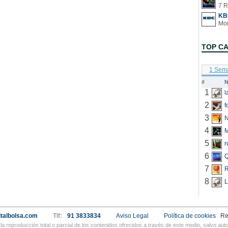
7 R
KB
TOP C
1 Sem
#
N
1
2
f
3
N
4
5
r
6
Q
7
R
8
L
talbolsa.com
Tlf:
91 3833834
Aviso Legal
Política de cookies
Re
a reproducción total o parcial de los contenidos ofrecidos a través de este medio, salvo a