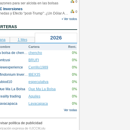
0
azones para ser alcista en las bolsas
C Inversiones
0
Monedas y Efecto “post-Trump”: ¿Un Dólar Americano operando en rangos?
• Ver todos
ARTERAS
2026
ana
1 Mes
ombre
Cartera
Rent.
la bolsa de chencho
chencho
0%
ontcusi
BRUFI
0%
ewexperience
Cerrillo1989
0%
Mindonium Inversions
IBEX35
0%
ubiod10
especulativa
0%
ue Ma La Bolsa
Que Ma La Bolsa
0%
eality trading
Aquiles
0%
avacapaca
Lavacapaca
0%
Ver todas
visar politica de publicidad
utorización expresa de ©JCCM,slu