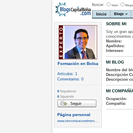
Buscar:
Valor
Blogs
Inicio
Blogs
SOBRE MI
Soy un gran ap
conocimientos 
Nombre:
Apellidos:
Intereses:
MI BLOG
Formación en Bolsa
Nombre del bl
Artículos:
1
Descripción Co
Comentarios:
0
Descripcion c
MI COMPAÑÍ
0
Seguidores
0
Siguiendo
Ocupación:
Seguir
Compañía:
Página personal
www.sincronizaconelmercado.com