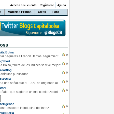
Acceda a su cuenta
Regístrese
Ayuda
s
Materias Primas
Otros
Foro
LOGS
italBolsa
0
Enviar paquetes a Francia: tarifas, seguimiento y ventajas destacadas
ngShort
0
la Bolsa, “fuera de los índices se vive mejor”
varoBlog
0
 artículos publicados
Castillo
0
Se da una señal que el 100% ha originado alzas en las bolsas
tori
0
4 Señales que sugieren un mal comienzo del 3T de la economía EEUU
telligence
0
Los ciberataques sobre la industria de finanzas se han duplicado este año
uel Soria