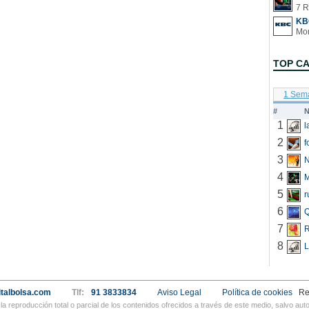
7 R
KB
TOP C
1 Sem
#
N
1
2
f
3
N
4
5
r
6
Q
7
R
8
L
talbolsa.com
Tlf:
91 3833834
Aviso Legal
Política de cookies
Re
a reproducción total o parcial de los contenidos ofrecidos a través de este medio, salvo a