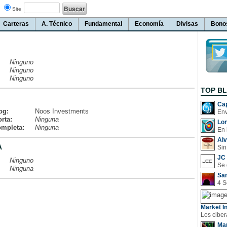
Site
Carteras
A. Técnico
Fundamental
Economía
Divisas
Bono
Ninguno
Ninguno
Ninguno
TOP B
Cap
og:
Noos Investments
rta:
Ninguna
Lo
ompleta:
Ninguna
En 
Al
A
Sin
JC 
Ninguno
Ninguna
San
Market In
Man