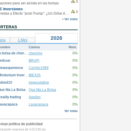
0
azones para ser alcista en las bolsas
C Inversiones
0
Monedas y Efecto “post-Trump”: ¿Un Dólar Americano operando en rangos?
• Ver todos
ARTERAS
2026
ana
1 Mes
ombre
Cartera
Rent.
la bolsa de chencho
chencho
0%
ontcusi
BRUFI
0%
ewexperience
Cerrillo1989
0%
Mindonium Inversions
IBEX35
0%
ubiod10
especulativa
0%
ue Ma La Bolsa
Que Ma La Bolsa
0%
eality trading
Aquiles
0%
avacapaca
Lavacapaca
0%
Ver todas
visar politica de publicidad
utorización expresa de ©JCCM,slu