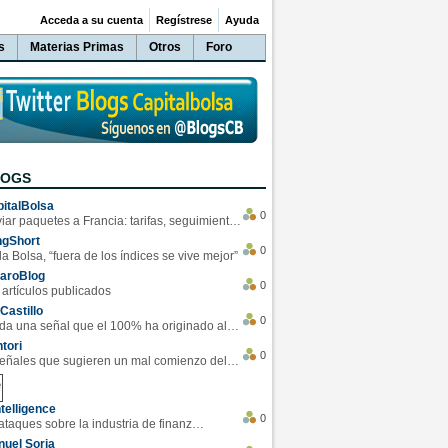
Acceda a su cuenta
Regístrese
Ayuda
s
Materias Primas
Otros
Foro
LOGS
italBolsa
0
Enviar paquetes a Francia: tarifas, seguimiento y ventajas destacadas
ngShort
0
la Bolsa, “fuera de los índices se vive mejor”
varoBlog
0
 artículos publicados
Castillo
0
Se da una señal que el 100% ha originado alzas en las bolsas
tori
0
4 Señales que sugieren un mal comienzo del 3T de la economía EEUU
telligence
0
Los ciberataques sobre la industria de finanzas se han duplicado este año
uel Soria