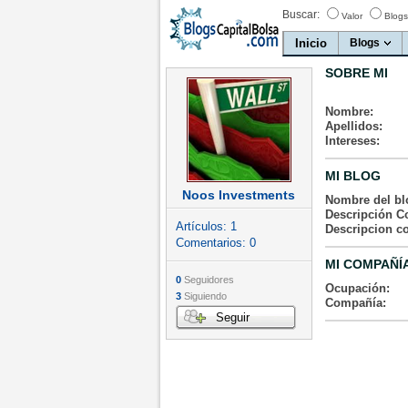
Buscar:
Valor
Blogs
Inicio
Blogs
SOBRE MI
Nombre:
Apellidos:
Intereses:
MI BLOG
Noos Investments
Nombre del bl
Descripción Co
Artículos:
1
Descripcion c
Comentarios:
0
MI COMPAÑÍ
0
Seguidores
Ocupación:
3
Siguiendo
Compañía:
Seguir