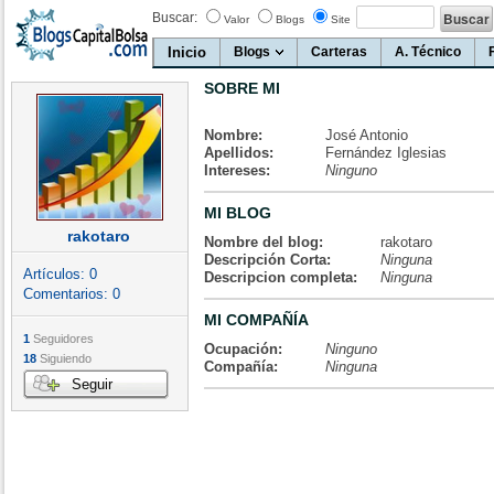
Buscar:
Valor
Blogs
Site
Inicio
Blogs
Carteras
A. Técnico
SOBRE MI
Nombre:
José Antonio
Apellidos:
Fernández Iglesias
Intereses:
Ninguno
MI BLOG
rakotaro
Nombre del blog:
rakotaro
Descripción Corta:
Ninguna
Artículos:
0
Descripcion completa:
Ninguna
Comentarios:
0
MI COMPAÑÍA
1
Seguidores
Ocupación:
Ninguno
18
Siguiendo
Compañía:
Ninguna
Seguir