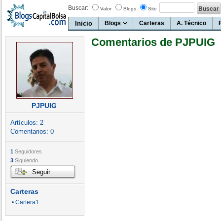
Buscar:
Valor
Blogs
Site
Inicio
Blogs
Carteras
A. Técnico
Comentarios de PJPUIG
PJPUIG
Artículos:
2
Comentarios:
0
1
Seguidores
3
Siguiendo
Seguir
Carteras
• Cartera1