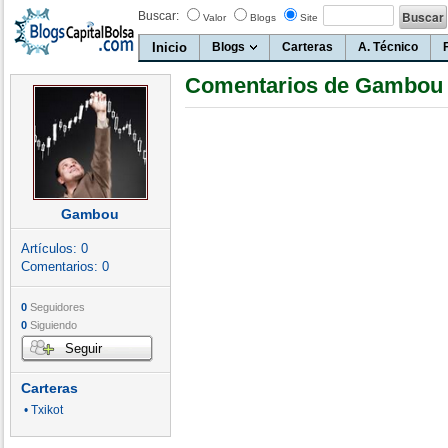
Buscar:
Valor
Blogs
Site
Inicio
Blogs
Carteras
A. Técnico
Comentarios de Gambou
Gambou
Artículos:
0
Comentarios:
0
0
Seguidores
0
Siguiendo
Seguir
Carteras
• Txikot