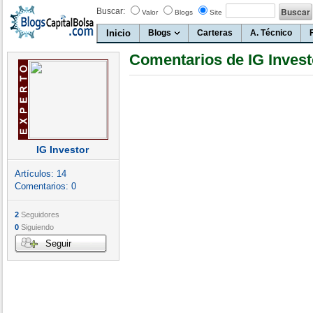
Buscar:
Valor
Blogs
Site
Inicio
Blogs
Carteras
A. Técnico
Comentarios de IG Invest
IG Investor
Artículos:
14
Comentarios:
0
2
Seguidores
0
Siguiendo
Seguir