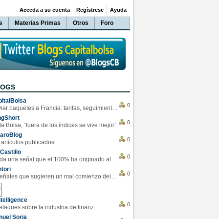
Acceda a su cuenta
Regístrese
Ayuda
s
Materias Primas
Otros
Foro
LOGS
italBolsa
0
Enviar paquetes a Francia: tarifas, seguimiento y ventajas destacadas
ngShort
0
la Bolsa, “fuera de los índices se vive mejor”
varoBlog
0
 artículos publicados
Castillo
0
Se da una señal que el 100% ha originado alzas en las bolsas
tori
0
4 Señales que sugieren un mal comienzo del 3T de la economía EEUU
telligence
0
Los ciberataques sobre la industria de finanzas se han duplicado este año
uel Soria