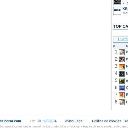
7 R
KB
TOP C
1 Sem
#
N
1
2
f
3
N
4
5
r
6
Q
7
R
8
L
talbolsa.com
Tlf:
91 3833834
Aviso Legal
Política de cookies
Re
a reproducción total o parcial de los contenidos ofrecidos a través de este medio, salvo a