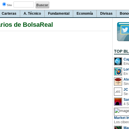
Site
Carteras
A. Técnico
Fundamental
Economía
Divisas
Bono
rios de BolsaReal
TOP B
Cap
Lo
En 
Al
Sin
JC 
San
Market In
Man