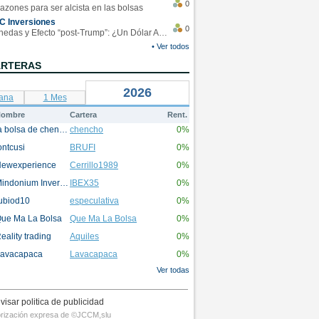
0
azones para ser alcista en las bolsas
C Inversiones
0
Monedas y Efecto “post-Trump”: ¿Un Dólar Americano operando en rangos?
• Ver todos
ARTERAS
2026
ana
1 Mes
ombre
Cartera
Rent.
la bolsa de chencho
chencho
0%
ontcusi
BRUFI
0%
ewexperience
Cerrillo1989
0%
Mindonium Inversions
IBEX35
0%
ubiod10
especulativa
0%
ue Ma La Bolsa
Que Ma La Bolsa
0%
eality trading
Aquiles
0%
avacapaca
Lavacapaca
0%
Ver todas
visar politica de publicidad
utorización expresa de ©JCCM,slu