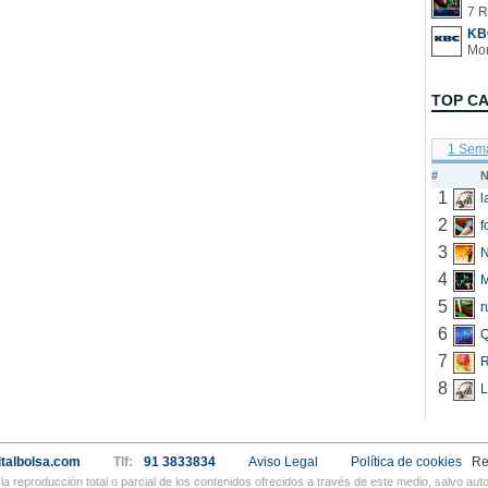
7 R
KB
TOP C
1 Sem
#
N
1
2
f
3
N
4
5
r
6
Q
7
R
8
L
talbolsa.com
Tlf:
91 3833834
Aviso Legal
Política de cookies
Re
a reproducción total o parcial de los contenidos ofrecidos a través de este medio, salvo a