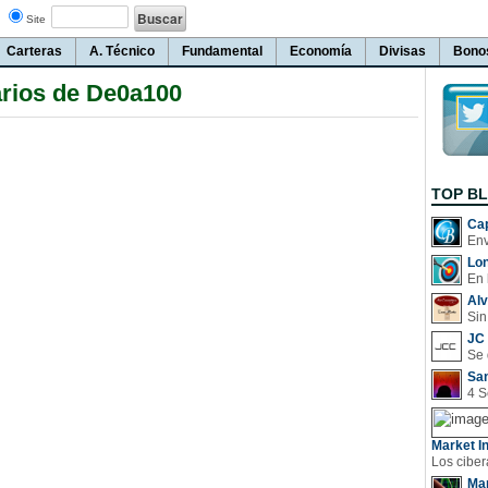
Site
Carteras
A. Técnico
Fundamental
Economía
Divisas
Bono
rios de De0a100
TOP B
Cap
Lo
En 
Al
Sin
JC 
San
Market In
Man