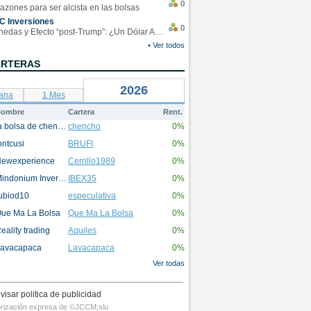
0
azones para ser alcista en las bolsas
C Inversiones
0
Monedas y Efecto “post-Trump”: ¿Un Dólar Americano operando en rangos?
• Ver todos
ARTERAS
2026
ana
1 Mes
ombre
Cartera
Rent.
la bolsa de chencho
chencho
0%
ontcusi
BRUFI
0%
ewexperience
Cerrillo1989
0%
Mindonium Inversions
IBEX35
0%
ubiod10
especulativa
0%
ue Ma La Bolsa
Que Ma La Bolsa
0%
eality trading
Aquiles
0%
avacapaca
Lavacapaca
0%
Ver todas
visar politica de publicidad
utorización expresa de ©JCCM,slu