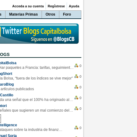
Acceda a su cuenta
Regístrese
Ayuda
s
Materias Primas
Otros
Foro
LOGS
italBolsa
0
Enviar paquetes a Francia: tarifas, seguimiento y ventajas destacadas
ngShort
0
la Bolsa, “fuera de los índices se vive mejor”
varoBlog
0
 artículos publicados
Castillo
0
Se da una señal que el 100% ha originado alzas en las bolsas
tori
0
4 Señales que sugieren un mal comienzo del 3T de la economía EEUU
telligence
0
Los ciberataques sobre la industria de finanzas se han duplicado este año
uel Soria