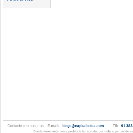
• Yelmo de Acero
Contacte con nosotros:
E-mail:
blogs@capitalbolsa.com
Tlf:
91 383
Queda terminantemente prohibida la reproducción total o parcial de l