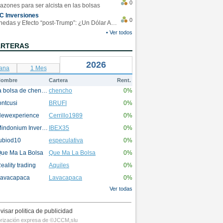
0
azones para ser alcista en las bolsas
C Inversiones
0
Monedas y Efecto “post-Trump”: ¿Un Dólar Americano operando en rangos?
• Ver todos
ARTERAS
2026
ana
1 Mes
ombre
Cartera
Rent.
la bolsa de chencho
chencho
0%
ontcusi
BRUFI
0%
ewexperience
Cerrillo1989
0%
Mindonium Inversions
IBEX35
0%
ubiod10
especulativa
0%
ue Ma La Bolsa
Que Ma La Bolsa
0%
eality trading
Aquiles
0%
avacapaca
Lavacapaca
0%
Ver todas
visar politica de publicidad
utorización expresa de ©JCCM,slu