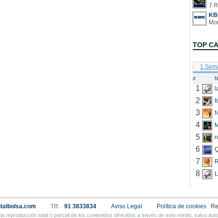
7 R
KB
TOP C
1 Sem
#
N
1
2
f
3
N
4
5
r
6
Q
7
R
8
L
talbolsa.com
Tlf:
91 3833834
Aviso Legal
Política de cookies
Re
a reproducción total o parcial de los contenidos ofrecidos a través de este medio, salvo a