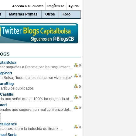
Acceda a su cuenta
Regístrese
Ayuda
s
Materias Primas
Otros
Foro
LOGS
italBolsa
0
Enviar paquetes a Francia: tarifas, seguimiento y ventajas destacadas
ngShort
0
la Bolsa, “fuera de los índices se vive mejor”
varoBlog
0
 artículos publicados
Castillo
0
Se da una señal que el 100% ha originado alzas en las bolsas
tori
0
4 Señales que sugieren un mal comienzo del 3T de la economía EEUU
telligence
0
Los ciberataques sobre la industria de finanzas se han duplicado este año
uel Soria