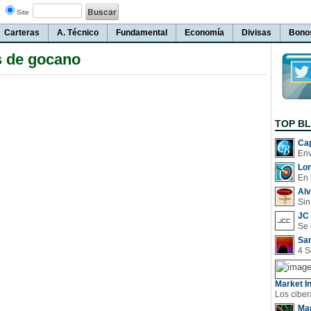
Site
Carteras
A. Técnico
Fundamental
Economía
Divisas
Bono
s de gocano
TOP B
Cap
Lo
En 
Al
Sin
JC 
San
Market In
Man