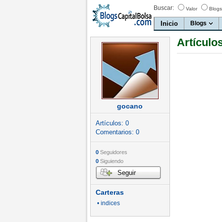
Buscar:
Valor
Blogs
Inicio
Blogs
Artículo
gocano
Artículos:
0
Comentarios:
0
0
Seguidores
0
Siguiendo
Seguir
Carteras
• índices