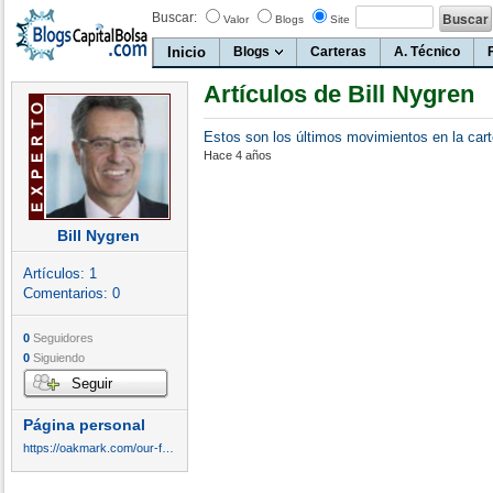
Buscar:
Valor
Blogs
Site
Inicio
Blogs
Carteras
A. Técnico
Artículos de Bill Nygren
Estos son los últimos movimientos en la cart
Hace 4 años
Bill Nygren
Artículos:
1
Comentarios:
0
0
Seguidores
0
Siguiendo
Seguir
Página personal
https://oakmark.com/our-funds/oakmark-select/