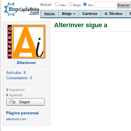
Buscar:
Valor
Blogs
Site
Inicio
Blogs
Carteras
A. Técnico
Alterinver sigue a
Alterinver
Artículos:
8
Comentarios:
0
3
Seguidores
0
Siguiendo
Seguir
Página personal
alterinver.com