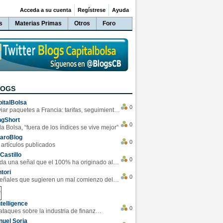
Acceda a su cuenta
Regístrese
Ayuda
s
Materias Primas
Otros
Foro
LOGS
italBolsa
0
Enviar paquetes a Francia: tarifas, seguimiento y ventajas destacadas
ngShort
0
la Bolsa, “fuera de los índices se vive mejor”
varoBlog
0
 artículos publicados
Castillo
0
Se da una señal que el 100% ha originado alzas en las bolsas
tori
0
4 Señales que sugieren un mal comienzo del 3T de la economía EEUU
telligence
0
Los ciberataques sobre la industria de finanzas se han duplicado este año
uel Soria