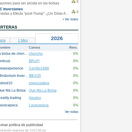
0
azones para ser alcista en las bolsas
C Inversiones
0
Monedas y Efecto “post-Trump”: ¿Un Dólar Americano operando en rangos?
• Ver todos
ARTERAS
2026
ana
1 Mes
ombre
Cartera
Rent.
la bolsa de chencho
chencho
0%
ontcusi
BRUFI
0%
ewexperience
Cerrillo1989
0%
Mindonium Inversions
IBEX35
0%
ubiod10
especulativa
0%
ue Ma La Bolsa
Que Ma La Bolsa
0%
eality trading
Aquiles
0%
avacapaca
Lavacapaca
0%
Ver todas
visar politica de publicidad
utorización expresa de ©JCCM,slu