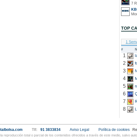
7 R
KB
TOP C
1 Sem
#
N
1
2
f
3
N
4
5
r
6
Q
7
R
8
L
talbolsa.com
Tlf:
91 3833834
Aviso Legal
Política de cookies
Re
a reproducción total o parcial de los contenidos ofrecidos a través de este medio, salvo a