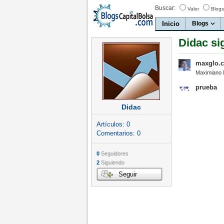
Buscar:
Valor
Blogs
Inicio
Blogs
Didac si
maxglo.
Maximiano 
prueba
Didac
Artículos:
0
Comentarios:
0
0
Seguidores
2
Siguiendo
Seguir