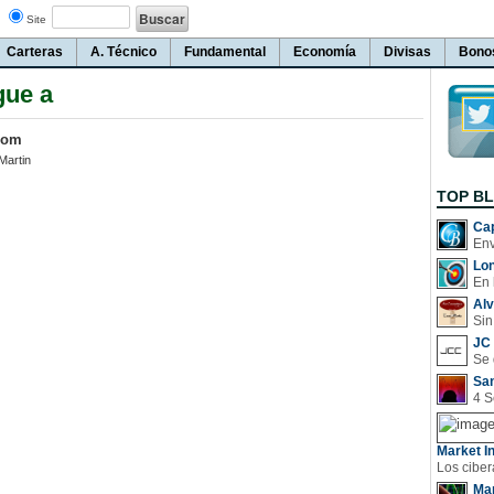
Site
Carteras
A. Técnico
Fundamental
Economía
Divisas
Bono
gue a
com
Martin
TOP B
Cap
Lo
En 
Al
Sin
JC 
San
Market In
Man