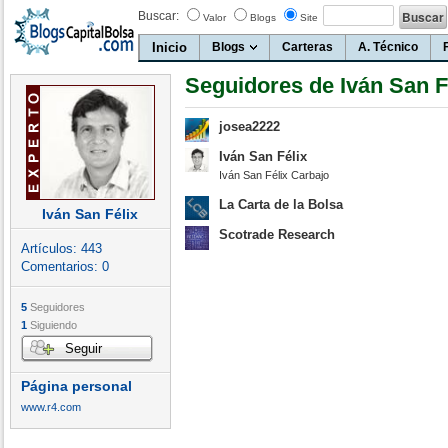
Buscar:
Valor
Blogs
Site
Inicio
Blogs
Carteras
A. Técnico
Seguidores de Iván San F
josea2222
Iván San Félix
Iván San Félix Carbajo
La Carta de la Bolsa
Iván San Félix
Scotrade Research
Artículos:
443
Comentarios:
0
5
Seguidores
1
Siguiendo
Seguir
Página personal
www.r4.com