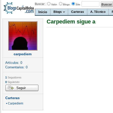
Buscar:
Valor
Blogs
Site
Inicio
Blogs
Carteras
A. Técnico
Carpediem sigue a
carpediem
Artículos:
0
Comentarios:
0
1
Seguidores
0
Siguiendo
Seguir
Carteras
• Carpediem