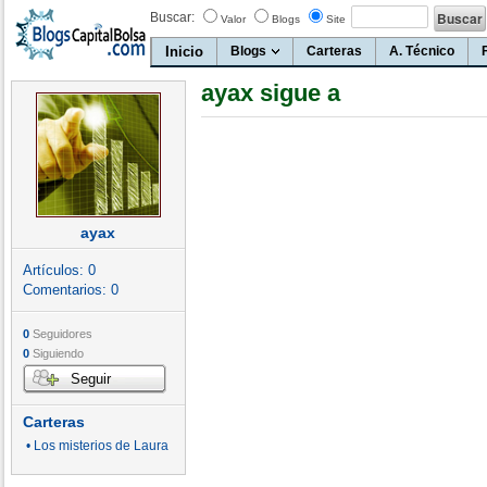
Buscar:
Valor
Blogs
Site
Inicio
Blogs
Carteras
A. Técnico
ayax sigue a
ayax
Artículos:
0
Comentarios:
0
0
Seguidores
0
Siguiendo
Seguir
Carteras
• Los misterios de Laura