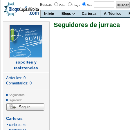
Buscar:
Valor
Blogs
Site
Inicio
Blogs
Carteras
A. Técnico
Seguidores de jurraca
soportes y
resistencias
Artículos:
0
Comentarios:
0
0
Seguidores
0
Siguiendo
Seguir
Carteras
• corto plazo