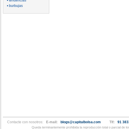
• tendencias
• burbujas
Contacte con nosotros:
E-mail:
blogs@capitalbolsa.com
Tlf:
91 383
Queda terminantemente prohibida la reproducción total o parcial de l