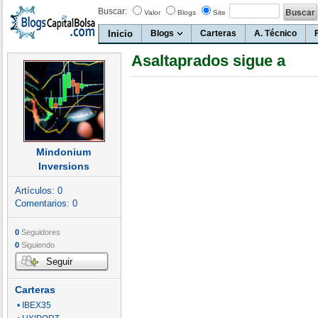
Buscar:
Valor
Blogs
Site
Inicio
Blogs
Carteras
A. Técnico
Asaltaprados sigue a
Mindonium
Inversions
Artículos:
0
Comentarios:
0
0
Seguidores
0
Siguiendo
Seguir
Carteras
• IBEX35