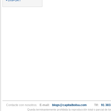
• UXIPORT
Contacte con nosotros:
E-mail:
blogs@capitalbolsa.com
Tlf:
91 383
Queda terminantemente prohibida la reproducción total o parcial de l