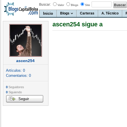
Buscar:
Valor
Blogs
Site
Inicio
Blogs
Carteras
A. Técnico
ascen254 sigue a
ascen254
Artículos:
0
Comentarios:
0
0
Seguidores
0
Siguiendo
Seguir