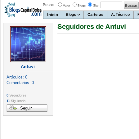
Buscar:
Valor
Blogs
Site
Inicio
Blogs
Carteras
A. Técnico
Seguidores de Antuvi
Antuvi
Artículos:
0
Comentarios:
0
0
Seguidores
11
Siguiendo
Seguir