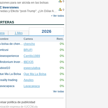
0
azones para ser alcista en las bolsas
C Inversiones
0
Monedas y Efecto “post-Trump”: ¿Un Dólar Americano operando en rangos?
• Ver todos
ARTERAS
2026
ana
1 Mes
ombre
Cartera
Rent.
la bolsa de chencho
chencho
0%
ontcusi
BRUFI
0%
ewexperience
Cerrillo1989
0%
Mindonium Inversions
IBEX35
0%
ubiod10
especulativa
0%
ue Ma La Bolsa
Que Ma La Bolsa
0%
eality trading
Aquiles
0%
avacapaca
Lavacapaca
0%
Ver todas
visar politica de publicidad
utorización expresa de ©JCCM,slu