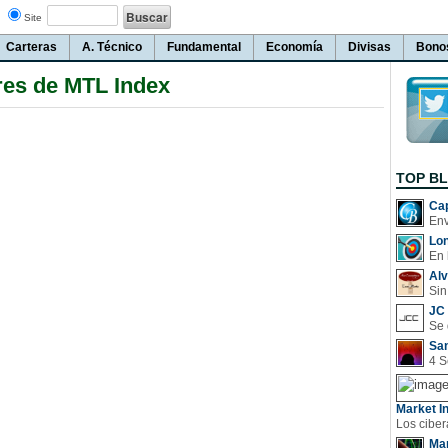
Site
Carteras
A. Técnico
Fundamental
Economía
Divisas
Bono
es de MTL Index
TOP B
Cap
Lo
En 
Al
Sin
JC 
San
Market In
Man