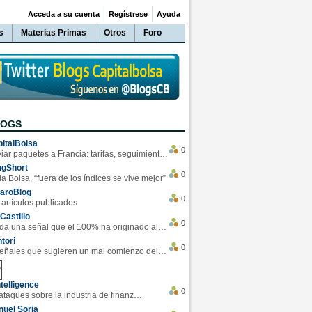
Acceda a su cuenta
Regístrese
Ayuda
s
Materias Primas
Otros
Foro
LOGS
italBolsa
0
Enviar paquetes a Francia: tarifas, seguimiento y ventajas destacadas
ngShort
0
la Bolsa, “fuera de los índices se vive mejor”
varoBlog
0
 artículos publicados
Castillo
0
Se da una señal que el 100% ha originado alzas en las bolsas
tori
0
4 Señales que sugieren un mal comienzo del 3T de la economía EEUU
telligence
0
Los ciberataques sobre la industria de finanzas se han duplicado este año
uel Soria