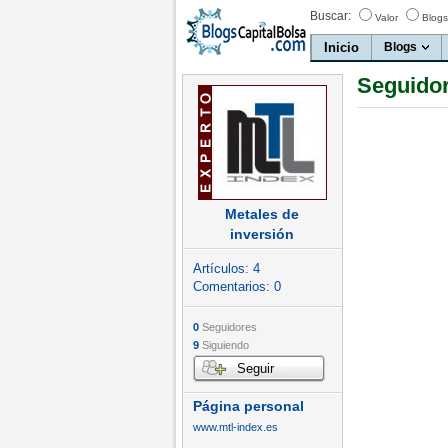
Buscar:
Valor
Blogs
Inicio
Blogs
Seguidor
Metales de
inversión
Artículos:
4
Comentarios:
0
0
Seguidores
9
Siguiendo
Seguir
Página personal
www.mtl-index.es