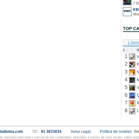
7 R
KB
TOP C
1 Sem
#
N
1
2
f
3
N
4
5
r
6
Q
7
R
8
L
talbolsa.com
Tlf:
91 3833834
Aviso Legal
Política de cookies
Re
a reproducción total o parcial de los contenidos ofrecidos a través de este medio, salvo a