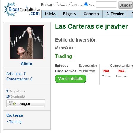
Buscar:
Valor
Blogs
Site
Inicio
Blogs
Carteras
A. Técnico
Las Carteras de jnavher
Estilo de Inversión
No definido
Trading
Alisio
Enfoque
Especulativo
Comportamient
Clase Activos
Multiactivos
N/A
N/A
Artículos:
0
7 días
3 meses
Ver en detalle
Comentarios:
0
3
Seguidores
15
Siguiendo
Seguir
Carteras
• Trading