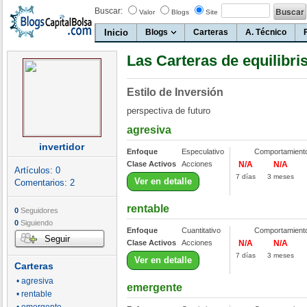
Buscar:
Valor
Blogs
Site
Inicio
Blogs
Carteras
A. Técnico
Las Carteras de equilibri
Estilo de Inversión
perspectiva de futuro
agresiva
invertidor
Enfoque
Especulativo
Comportamient
Clase Activos
Acciones
N/A
N/A
Artículos:
0
7 días
3 meses
Ver en detalle
Comentarios:
2
rentable
0
Seguidores
0
Siguiendo
Enfoque
Cuantitativo
Comportamient
Seguir
Clase Activos
Acciones
N/A
N/A
7 días
3 meses
Ver en detalle
Carteras
• agresiva
emergente
• rentable