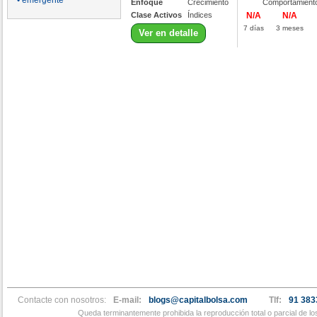
• emergente
Enfoque
Crecimiento
Comportamient
Clase Activos
Índices
N/A
N/A
7 días
3 meses
Ver en detalle
Contacte con nosotros:
E-mail:
blogs@capitalbolsa.com
Tlf:
91 383
Queda terminantemente prohibida la reproducción total o parcial de l