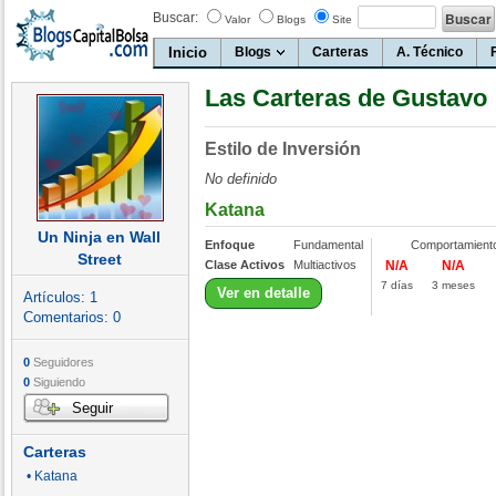
Buscar:
Valor
Blogs
Site
Inicio
Blogs
Carteras
A. Técnico
Las Carteras de Gustavo
Estilo de Inversión
No definido
Katana
Un Ninja en Wall
Enfoque
Fundamental
Comportamient
Street
Clase Activos
Multiactivos
N/A
N/A
7 días
3 meses
Ver en detalle
Artículos:
1
Comentarios:
0
0
Seguidores
0
Siguiendo
Seguir
Carteras
• Katana