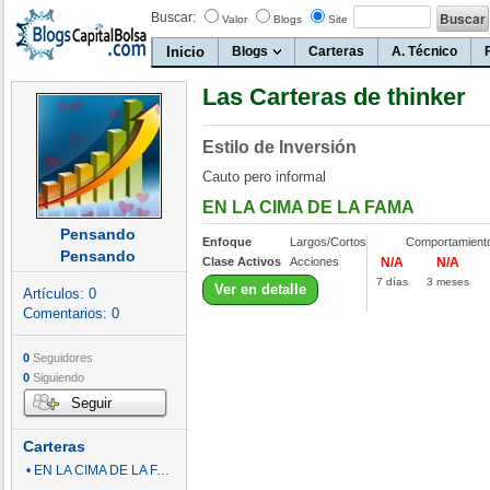
Buscar:
Valor
Blogs
Site
Inicio
Blogs
Carteras
A. Técnico
Las Carteras de thinker
Estilo de Inversión
Cauto pero informal
EN LA CIMA DE LA FAMA
Pensando
Enfoque
Largos/Cortos
Comportamient
Pensando
Clase Activos
Acciones
N/A
N/A
7 días
3 meses
Ver en detalle
Artículos:
0
Comentarios:
0
0
Seguidores
0
Siguiendo
Seguir
Carteras
• EN LA CIMA DE LA FAMA