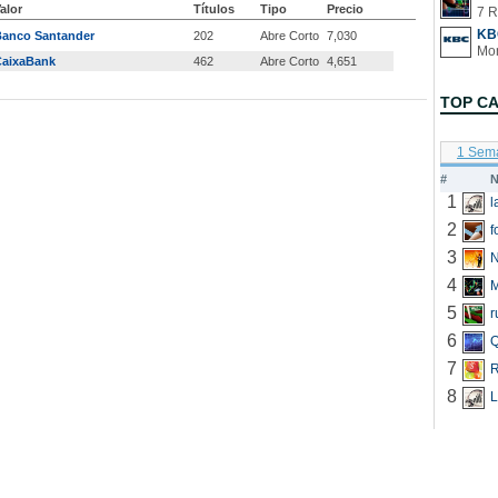
alor
Títulos
Tipo
Precio
7 R
KB
Banco Santander
202
Abre Corto
7,030
CaixaBank
462
Abre Corto
4,651
TOP C
1 Sem
#
N
1
2
f
3
N
4
5
r
6
Q
7
R
8
L