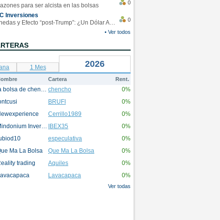
0
azones para ser alcista en las bolsas
C Inversiones
0
Monedas y Efecto “post-Trump”: ¿Un Dólar Americano operando en rangos?
• Ver todos
ARTERAS
2026
ana
1 Mes
ombre
Cartera
Rent.
la bolsa de chencho
chencho
0%
ontcusi
BRUFI
0%
ewexperience
Cerrillo1989
0%
Mindonium Inversions
IBEX35
0%
ubiod10
especulativa
0%
ue Ma La Bolsa
Que Ma La Bolsa
0%
eality trading
Aquiles
0%
avacapaca
Lavacapaca
0%
Ver todas