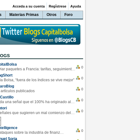
Acceda a su cuenta
Regístrese
Ayuda
s
Materias Primas
Otros
Foro
LOGS
italBolsa
0
Enviar paquetes a Francia: tarifas, seguimiento y ventajas destacadas
ngShort
0
la Bolsa, “fuera de los índices se vive mejor”
varoBlog
0
 artículos publicados
Castillo
0
Se da una señal que el 100% ha originado alzas en las bolsas
tori
0
4 Señales que sugieren un mal comienzo del 3T de la economía EEUU
telligence
0
Los ciberataques sobre la industria de finanzas se han duplicado este año
uel Soria