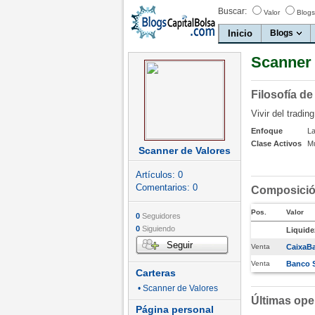
Buscar:
Valor
Blogs
Inicio
Blogs
Scanner 
Filosofía de
Vivir del trading
Enfoque
La
Clase Activos
Mu
Scanner de Valores
Artículos:
0
Comentarios:
0
Composición
Pos.
Valor
0
Seguidores
0
Siguiendo
Liquide
Seguir
Venta
CaixaB
Venta
Banco 
Carteras
• Scanner de Valores
Últimas ope
Página personal