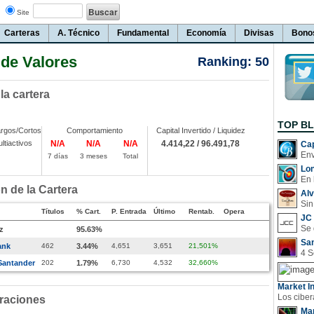
Site
Carteras
A. Técnico
Fundamental
Economía
Divisas
Bono
de Valores
Ranking: 50
 la cartera
TOP B
rgos/Cortos
Comportamiento
Capital Invertido / Liquidez
ltiactivos
N/A
N/A
N/A
4.414,22 / 96.491,78
Cap
7 días
3 meses
Total
Lo
En 
 de la Cartera
Al
Sin
Títulos
% Cart.
P. Entrada
Último
Rentab.
Opera
JC 
z
95.63%
San
ank
462
3.44%
4,651
3,651
21,501%
Santander
202
1.79%
6,730
4,532
32,660%
Market In
raciones
Man