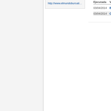
Ejecutada
V
http://www.elmundobursatil.es
03/04/2014
03/04/2014