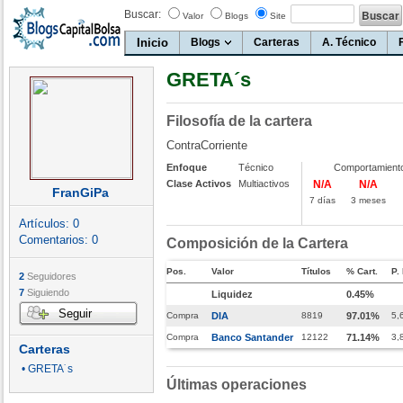
Buscar:
Valor
Blogs
Site
Inicio
Blogs
Carteras
A. Técnico
GRETA´s
Filosofía de la cartera
ContraCorriente
Enfoque
Técnico
Comportamient
Clase Activos
Multiactivos
N/A
N/A
FranGiPa
7 días
3 meses
Artículos:
0
Comentarios:
0
Composición de la Cartera
Pos.
Valor
Títulos
% Cart.
P.
2
Seguidores
7
Siguiendo
Liquidez
0.45%
Seguir
Compra
DIA
8819
97.01%
5,
Compra
Banco Santander
12122
71.14%
3,
Carteras
• GRETA´s
Últimas operaciones