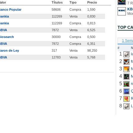
alor
Títulos
Tipo
Precio
7 R
KB
anco Popular
58606
Compra
1,590
ankia
112269
Venta
0,830
ankia
112269
Compra
0,813
TOP C
BBVA
7872
Venta
6,525
iosearch
30000
Compra
0,500
1 Sem
BBVA
7872
Compra
6,351
#
N
aron de Ley
317
Venta
98,250
1
BBVA
12783
Venta
5,768
2
f
3
N
4
5
r
6
Q
7
R
8
L