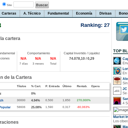
Site
Carteras
A. Técnico
Fundamental
Economía
Divisas
Bono
3
Ranking: 27
 la cartera
TOP B
undamental
Comportamiento
Capital Invertido / Liquidez
cciones
N/A
N/A
N/A
74.078,10 / 0,29
Cap
7 días
3 meses
Total
Lo
En 
 de la Cartera
Al
Sin
Títulos
% Cart.
P. Entrada
Último
Rentab.
Opera
JC 
z
0%
San
rch
30000
4.94%
0,500
1,850
270,000%
Popular
58606
25.08%
1,590
0,317
-80,063%
Market In
raciones
Man