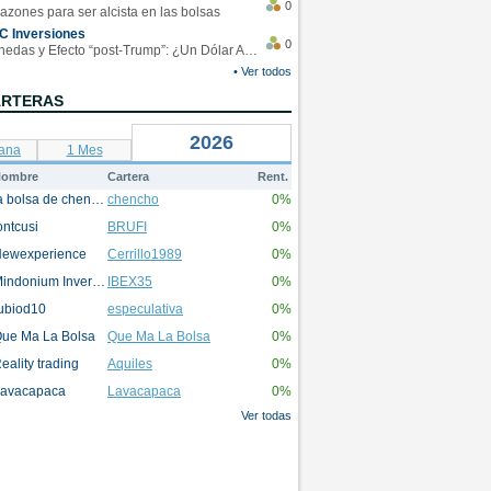
0
azones para ser alcista en las bolsas
C Inversiones
0
Monedas y Efecto “post-Trump”: ¿Un Dólar Americano operando en rangos?
• Ver todos
ARTERAS
2026
ana
1 Mes
ombre
Cartera
Rent.
la bolsa de chencho
chencho
0%
ontcusi
BRUFI
0%
ewexperience
Cerrillo1989
0%
Mindonium Inversions
IBEX35
0%
ubiod10
especulativa
0%
ue Ma La Bolsa
Que Ma La Bolsa
0%
eality trading
Aquiles
0%
avacapaca
Lavacapaca
0%
Ver todas