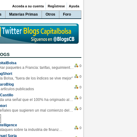
Acceda a su cuenta
Regístrese
Ayuda
s
Materias Primas
Otros
Foro
LOGS
italBolsa
0
Enviar paquetes a Francia: tarifas, seguimiento y ventajas destacadas
ngShort
0
la Bolsa, “fuera de los índices se vive mejor”
varoBlog
0
 artículos publicados
Castillo
0
Se da una señal que el 100% ha originado alzas en las bolsas
tori
0
4 Señales que sugieren un mal comienzo del 3T de la economía EEUU
telligence
0
Los ciberataques sobre la industria de finanzas se han duplicado este año
uel Soria