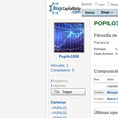
Buscar:
Valor
Blogs
Inicio
Blogs
POPILO
Filosofía de
Paciencia
Enfoque
F
Clase Activos
A
Popilo1000
Artículos:
1
Comentarios:
0
Composición
Pos.
Valor
2
Seguidores
1
Siguiendo
Liquide
Seguir
Compra
Biosea
Compra
Banco 
Carteras
• POPILO1
Últimas ope
• POPILO2