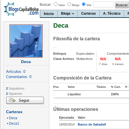
Buscar:
Valor
Blogs
Site
Inicio
Blogs
Carteras
A. Técnico
Deca
Filosofía de la cartera
...
Enfoque
Especulativo
Comportamient
Clase Activos
Multiactivos
N/A
N/A
Deca
7 días
3 meses
Artículos:
0
Comentarios:
0
Composición de la Cartera
Pos.
Valor
Títulos
% Cart.
P.
2
Seguidores
2
Siguiendo
Liquidez
100%
Seguir
Últimas operaciones
Carteras
Ejecutada
Valor
• Deca
• Deca1
19/05/2014
Banco de Sabadell